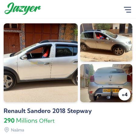
+4
Renault Sandero 2018 Stepway
290
Millions
Offert
Naâma