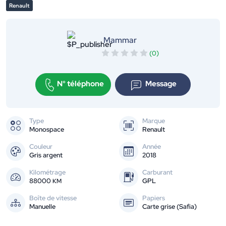
Renault
Mammar
(0)
N° téléphone
Message
Type
Marque
Monospace
Renault
Couleur
Année
Gris argent
2018
Kilométrage
Carburant
88000
GPL
KM
Boîte de vitesse
Papiers
Manuelle
Carte grise (Safia)