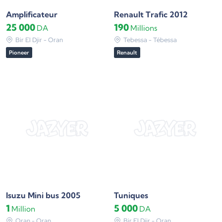
Amplificateur
Renault Trafic 2012
25 000
190
DA
Millions
Bir El Djir - Oran
Tebessa - Tébessa
Pioneer
Renault
Isuzu Mini bus 2005
Tuniques
1
5 000
Million
DA
Oran - Oran
Bir El Djir - Oran