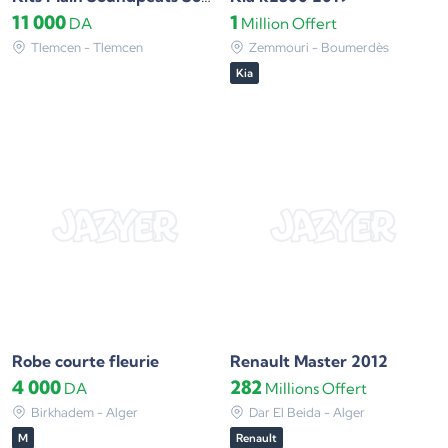
11 000
1
DA
Million
Offert
Tlemcen - Tlemcen
Zemmouri - Boumerdès
Kia
Robe courte fleurie
Renault Master 2012
4 000
282
DA
Millions
Offert
Birkhadem - Alger
Dar El Beida - Alger
M
Renault