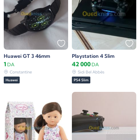
Huawei GT 3 46mm
Playstation 4 Slim
1
42 000
DA
DA
Constantine
Sidi Bel Abbès
Huawei
PS4 Slim