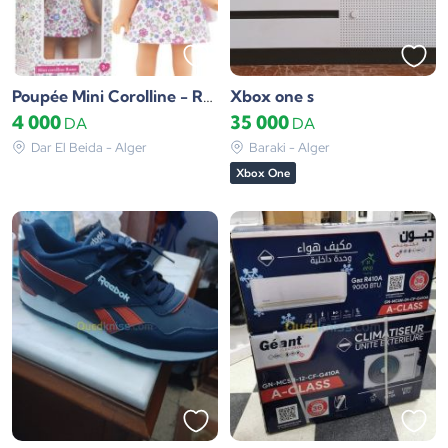
Xbox one s
Poupée Mini Corolline - Romy Corolle
4 000
35 000
DA
DA
Dar El Beida - Alger
Baraki - Alger
Xbox One