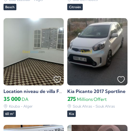
Bosch
Citroën
Kia Picanto 2017 Sportline
Location niveau de villa F2 Alger Kouba
35 000
275
DA
Millions
Offert
Kouba - Alger
Souk Ahras - Souk Ahras
60 m²
Kia