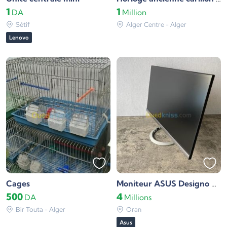
1
1
DA
Million
Sétif
Alger Centre - Alger
Lenovo
Cages
Moniteur ASUS Designo MX279H
500
4
DA
Millions
Bir Touta - Alger
Oran
Asus