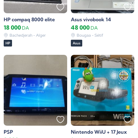
HP compaq 8000 elite
Asus vivobook 14
18 000
48 000
DA
DA
Bachedjerah - Alger
Bougaa - Sétif
HP
Asus
PSP
Nintendo WiiU + 17 Jeux