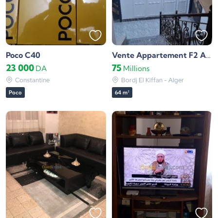
Poco C40
Vente Appartement F2 Alger Bordj el kiffan
23 000
75
DA
Millions
Constantine
Bordj El Kiffan - Alger
Poco
64 m²