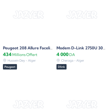
Peugeot 208 Allure Facelift 2022
Modem D-Link 2750U 300 Mbps neuf
434
4 000
Millions
Offert
DA
Hussein Dey - Alger
Cheraga - Alger
Peugeot
Dlink