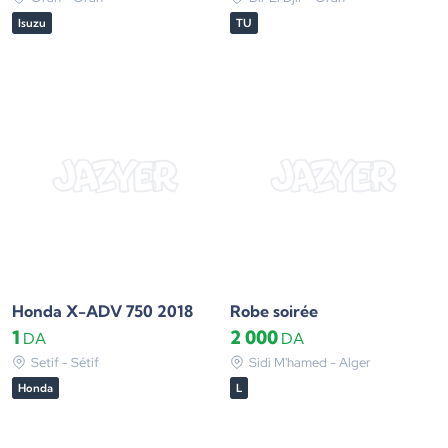
Isuzu
TU
Honda X-ADV 750 2018
Robe soirée
1
2 000
DA
DA
Setif - Sétif
Sidi M'hamed - Alger
Honda
L