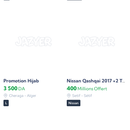
Promotion Hijab
Nissan Qashqai 2017 +2 Tekna
3 500
400
DA
Millions
Offert
Cheraga - Alger
Setif - Sétif
L
Nissan