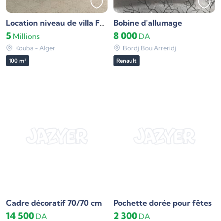
Bobine d'allumage
Location niveau de villa F4 Alger Kouba
5
8 000
Millions
DA
Kouba - Alger
Bordj Bou Arreridj
100 m²
Renault
Cadre décoratif 70/70 cm
Pochette dorée pour fêtes
14 500
2 300
DA
DA