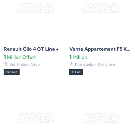
Renault Clio 4 GT Line +
Vente Appartement F5 Khenchela
1
1
Million
Offert
Million
Ben Freha - Oran
Khenchela - Khenchela
Renault
107 m²