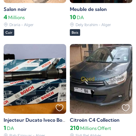
Salon noir
Meuble de salon
4
10
Millions
DA
Draria - Alger
Dely Ibrahim - Alger
Cuir
Bois
Citroën C4 Collection
Injecteur Ducato Iveco Bosch
1
210
DA
Millions
Offert
Bab Ezzouar - Alger
Sidi Bel Abbès