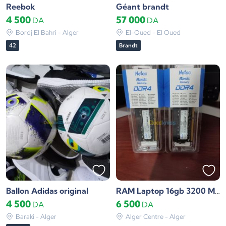
Reebok
Géant brandt
4 500
57 000
DA
DA
Bordj El Bahri - Alger
El-Oued - El Oued
42
Brandt
Ballon Adidas original
RAM Laptop 16gb 3200 Mhz
4 500
6 500
DA
DA
Baraki - Alger
Alger Centre - Alger