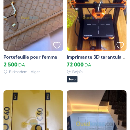
Portefeuille pour femme
Imprimante 3D tarantula Pro
2 500
72 000
DA
DA
Birkhadem - Alger
Béjaïa
Tevo