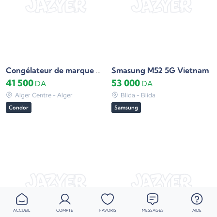
Smasung M52 5G Vietnam
Congélateur de marque Condor
41 500
53 000
DA
DA
Alger Centre - Alger
Blida - Blida
Condor
Samsung
ACCUEIL
COMPTE
FAVORIS
MESSAGES
AIDE