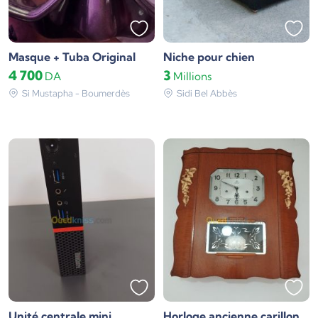
Masque + Tuba Original
Niche pour chien
4 700
3
DA
Millions
Si Mustapha - Boumerdès
Sidi Bel Abbès
Unité centrale mini
Horloge ancienne carillon en bois