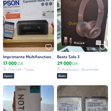
Beats Solo 3
Imprimante Multifonction Epson Expression Home XP-2150
17 000
29 000
DA
DA
Cherchell - Tipaza
Boudouaou - Boumerdès
Epson
Beats