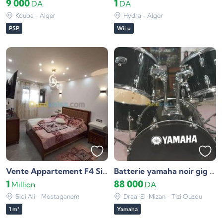
9 000
1
DA
DA
Kouba - Alger
Hydra - Alger
PSP
Wii u
Vente Appartement F4 Sidi ali
Batterie yamaha noir gig maker
1
88 000
Million
DA
Sidi Ali - Mostaganem
Draa-El-Mizan - Tizi Ouzou
1 m²
Yamaha