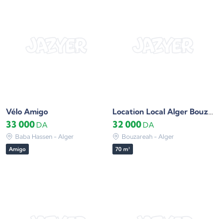
Vélo Amigo
Location Local Alger Bouzareah
33 000
32 000
DA
DA
Baba Hassen - Alger
Bouzareah - Alger
Amigo
70 m²