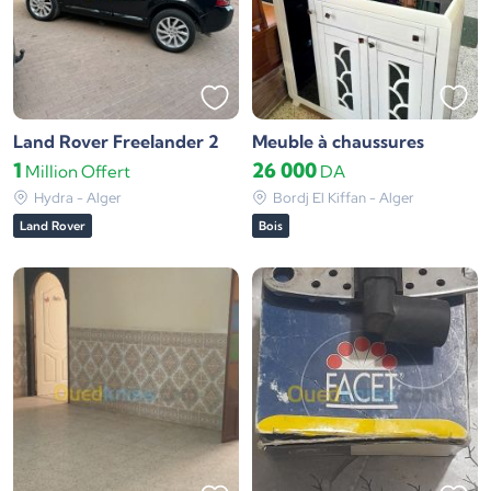
Land Rover Freelander 2
Meuble à chaussures
1
26 000
Million
Offert
DA
Hydra - Alger
Bordj El Kiffan - Alger
Land Rover
Bois