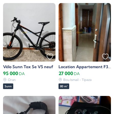
Vélo Sunn Tox Se V5 neuf
Location Appartement F3 Tipaza Bou ismail
95 000
27 000
DA
DA
Oran
Bou Ismail - Tipaza
Sunn
80 m²