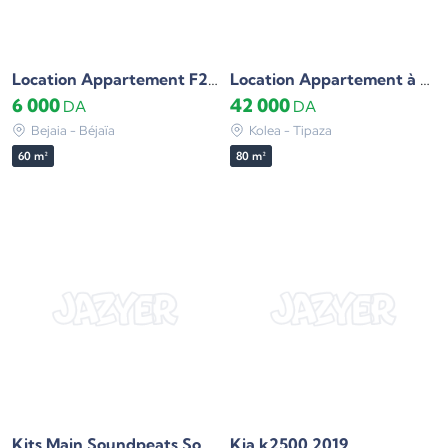
Location Appartement F2 Béjaïa
Location Appartement à Koléa
6 000
42 000
DA
DA
Bejaia - Béjaïa
Kolea - Tipaza
60 m²
80 m²
Kia k2500 2019
Kits Main Soundpeats Sonic