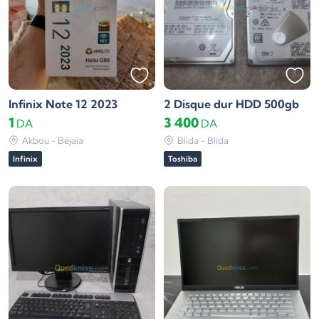
Infinix Note 12 2023
2 Disque dur HDD 500gb
1
3 400
DA
DA
Akbou - Béjaïa
Blida - Blida
Infinix
Toshiba