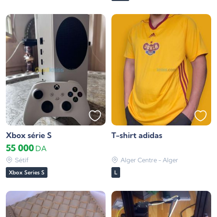
Xbox série S
T-shirt adidas
55 000
DA
Sétif
Alger Centre - Alger
Xbox Series S
L