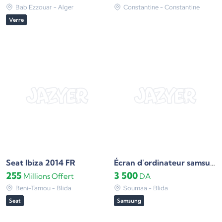
Bab Ezzouar - Alger
Constantine - Constantine
Verre
Seat Ibiza 2014 FR
Écran d'ordinateur samsung FHD 60Hz
255
3 500
Millions
Offert
DA
Beni-Tamou - Blida
Soumaa - Blida
Seat
Samsung