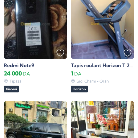
Redmi Note9
Tapis roulant Horizon T 202
24 000
1
DA
DA
Tipaza
Sidi Chami - Oran
Xiaomi
Horizon