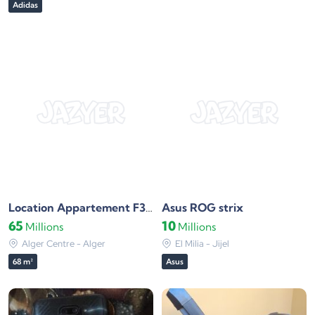
Adidas
Asus ROG strix
Location Appartement F3 Alger centre
65
10
Millions
Millions
Alger Centre - Alger
El Milia - Jijel
68 m²
Asus